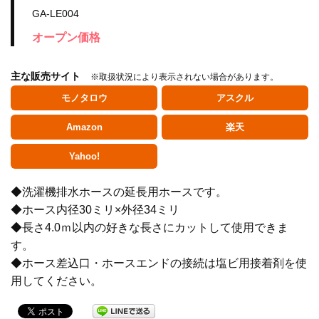
GA-LE004
オープン価格
主な販売サイト
※取扱状況により表示されない場合があります。
モノタロウ
アスクル
Amazon
楽天
Yahoo!
◆洗濯機排水ホースの延長用ホースです。
◆ホース内径30ミリ×外径34ミリ
◆長さ4.0ｍ以内の好きな長さにカットして使用できま
水栓金具
す。
◆ホース差込口・ホースエンドの接続は塩ビ用接着剤を使
用してください。
水栓部品