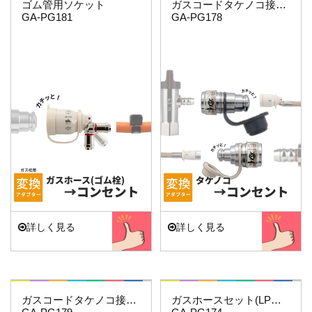
ゴム管用ソケット
ガスコードタケノコ接続用セット
GA-PG181
GA-PG178
詳しく見る
詳しく見る
これエエやん
これエエやん
ガスコードタケノコ接続用(給気側)
ガスホースセット(LPガス9.5ミリ用)3.5…