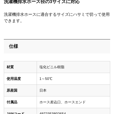
洗濯機排水ホース径の3サイズに対応
洗濯機排水ホースに適合するサイズにハサミで切って使用
できます。
仕様
材質
塩化ビニル樹脂
使用温度
1～50℃
原産国
日本
付属品
ホース差込口、ホースエンド
JANコード
4972353802654