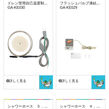
ドレン管用自己温度制御凍結防止帯（１ｍ）
フラッシュバルブ凍結防止ヒーター
GA-KE030
GA-KE029
詳しく見る
詳しく見る
これカモ・・・
これカモ・・・
シャワーホース ５．０ｍ（シルバー）
シャワーホース ４．５ｍ（シルバー）