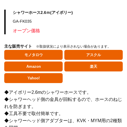
シャワーホース2.6ｍ(アイボリー)
GA-FK035
オープン価格
主な販売サイト
※取扱状況により表示されない場合があります。
モノタロウ
アスクル
Amazon
楽天
Yahoo!
◆アイボリー2.6mのシャワーホースです。
水栓金具
◆シャワーヘッド側の金具が回転するので、ホースのねじ
れを防ぎます。
◆工具不要で取付簡単です。
水栓部品
◆シャワーヘッド側アダプターは、KVK・MYM用の2種類