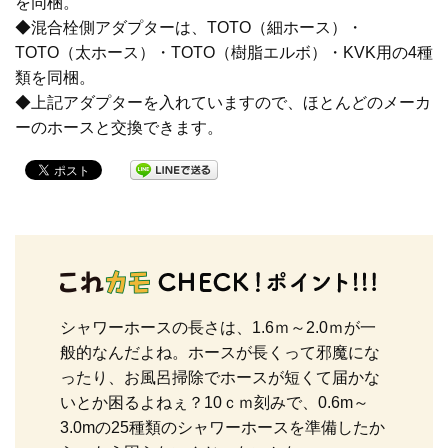
を同梱。
◆混合栓側アダプターは、TOTO（細ホース）・
止水栓
TOTO（太ホース）・TOTO（樹脂エルボ）・KVK用の4種
類を同梱。
◆上記アダプターを入れていますので、ほとんどのメーカ
ーのホースと交換できます。
配管用品
洗濯機
洗面・手洗い
シャワーホースの長さは、1.6ｍ～2.0ｍが一
般的なんだよね。ホースが長くって邪魔にな
トイレ
ったり、お風呂掃除でホースが短くて届かな
いとか困るよねぇ？10ｃｍ刻みで、0.6m～
3.0mの25種類のシャワーホースを準備したか