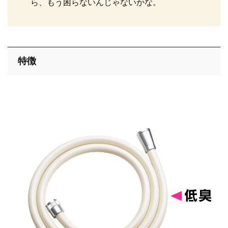
ら、もう困らないんじゃないかな。
バス
キッチン
特徴
エクステリア