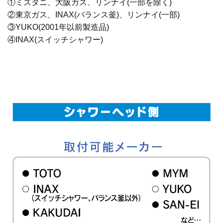
①ミズタニ、大阪ガス、リンナイ(一部を除く)
②東京ガス、INAX(バランス釜)、リンナイ(一部)
③YUKO(2001年以前製造品)
④INAX(スイッチシャワー)