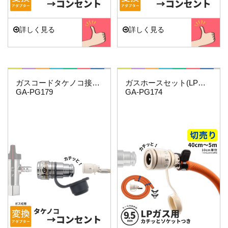
詳しく見る
詳しく見る
これエエやん
これエエやん
ガスコードタケノコ接続用(給気側)
ガスホースセット(LPガス9.5ミリ用)3.5…
GA-PG179
GA-PG174