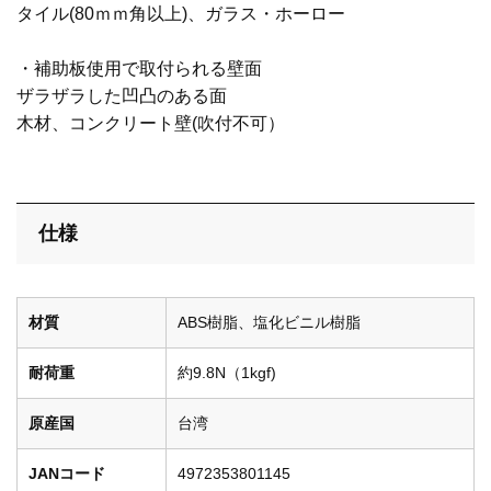
タイル(80ｍｍ角以上)、ガラス・ホーロー
・補助板使用で取付られる壁面
ザラザラした凹凸のある面
木材、コンクリート壁(吹付不可）
仕様
材質
ABS樹脂、塩化ビニル樹脂
耐荷重
約9.8N（1kgf)
原産国
台湾
JANコード
4972353801145