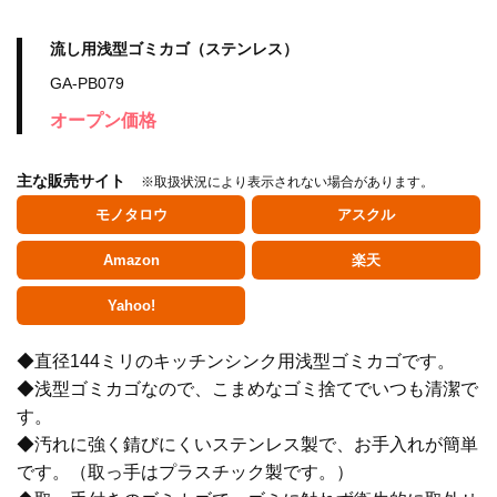
流し用浅型ゴミカゴ（ステンレス）
GA-PB079
オープン価格
主な販売サイト
※取扱状況により表示されない場合があります。
モノタロウ
アスクル
Amazon
楽天
Yahoo!
◆直径144ミリのキッチンシンク用浅型ゴミカゴです。
水栓金具
◆浅型ゴミカゴなので、こまめなゴミ捨てでいつも清潔で
す。
◆汚れに強く錆びにくいステンレス製で、お手入れが簡単
水栓部品
です。（取っ手はプラスチック製です。）