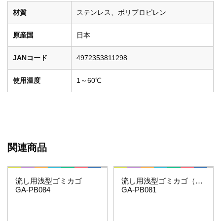
材質
ステンレス、ポリプロピレン
原産国
日本
JANコード
4972353811298
使用温度
1～60℃
関連商品
これエエやん
これカモ・・・
流し用浅型ゴミカゴ
流し用浅型ゴミカゴ（銅製）
GA-PB084
GA-PB081