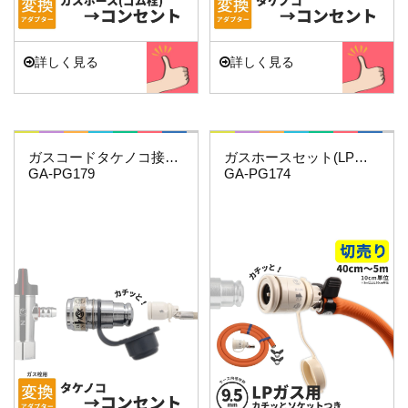
詳しく見る
詳しく見る
これエエやん
これエエやん
ガスコードタケノコ接続用(給気側)
ガスホースセット(LPガス9.5ミリ用)3.5…
GA-PG179
GA-PG174