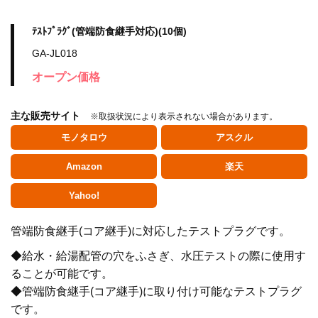
ﾃｽﾄﾌﾟﾗｸﾞ(管端防食継手対応)(10個)
GA-JL018
オープン価格
主な販売サイト
※取扱状況により表示されない場合があります。
モノタロウ
アスクル
Amazon
楽天
Yahoo!
管端防食継手(コア継手)に対応したテストプラグです。
水栓金具
◆給水・給湯配管の穴をふさぎ、水圧テストの際に使用す
ることが可能です。
◆管端防食継手(コア継手)に取り付け可能なテストプラグ
水栓部品
です。