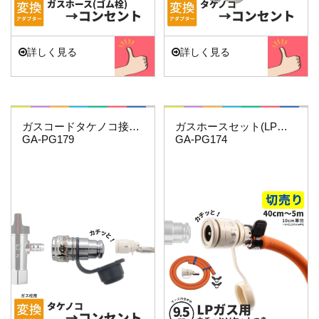
詳しく見る
詳しく見る
これエエやん
これエエやん
ガスコードタケノコ接続用(給気側)
ガスホースセット(LPガス9.5ミリ用)3.5…
GA-PG179
GA-PG174