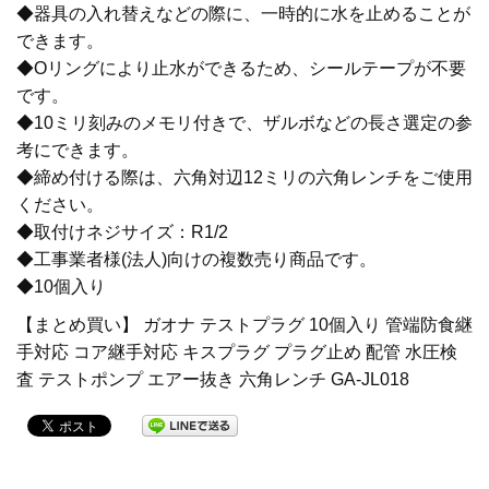
◆器具の入れ替えなどの際に、一時的に水を止めることが
できます。
止水栓
◆Oリングにより止水ができるため、シールテープが不要
です。
◆10ミリ刻みのメモリ付きで、ザルボなどの長さ選定の参
配管用品
考にできます。
◆締め付ける際は、六角対辺12ミリの六角レンチをご使用
ください。
洗濯機
◆取付けネジサイズ：R1/2
◆工事業者様(法人)向けの複数売り商品です。
◆10個入り
洗面・手洗い
【まとめ買い】 ガオナ テストプラグ 10個入り 管端防食継
手対応 コア継手対応 キスプラグ プラグ止め 配管 水圧検
査 テストポンプ エアー抜き 六角レンチ GA-JL018
トイレ