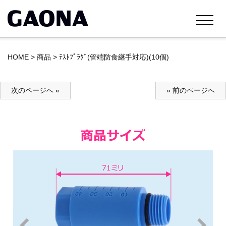
HOME
>
商品
>
ﾃｽﾄﾌﾟﾗｸﾞ(管端防食継手対応)(10個)
次のページへ «
» 前のページへ