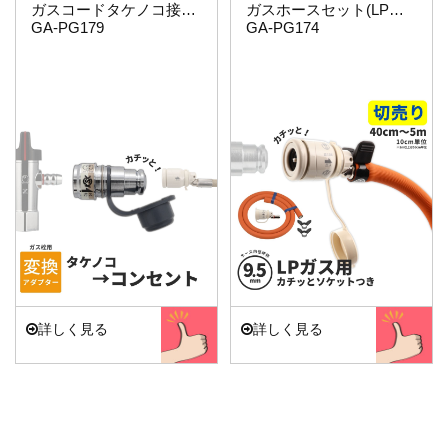
ガスコードタケノコ接続用(給気側)
ガスホースセット(LPガス9.5ミリ用)3.5…
GA-PG179
GA-PG174
詳しく見る
詳しく見る