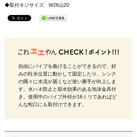
◆取付ネジサイズ W26山20
止水栓
配管用品
洗濯機
自由にパイプを曲げることができるので、好
みの吐水位置に動かして固定したり、シンク
の隅々に水流が届くなど使い勝手が向上しま
す。水ハネ防止と節水効果のある泡沫金具付
洗面・手洗い
き。使用中のパイプ外径が16ミリであればど
んな蛇口にも取付けできます。
トイレ