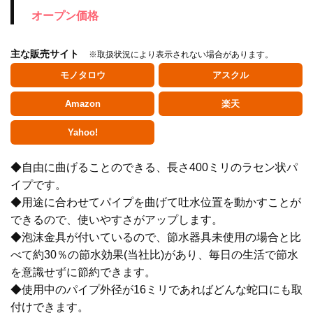
オープン価格
主な販売サイト
※取扱状況により表示されない場合があります。
モノタロウ
アスクル
Amazon
楽天
Yahoo!
◆自由に曲げることのできる、長さ400ミリのラセン状パ
イプです。
◆用途に合わせてパイプを曲げて吐水位置を動かすことが
できるので、使いやすさがアップします。
水栓金具
◆泡沫金具が付いているので、節水器具未使用の場合と比
べて約30％の節水効果(当社比)があり、毎日の生活で節水
を意識せずに節約できます。
水栓部品
◆使用中のパイプ外径が16ミリであればどんな蛇口にも取
付けできます。