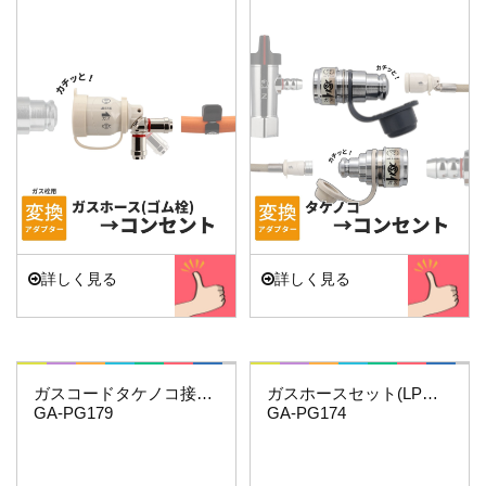
詳しく見る
詳しく見る
これエエやん
これエエやん
ガスコードタケノコ接続用(給気側)
ガスホースセット(LPガス9.5ミリ用)3.5…
GA-PG179
GA-PG174