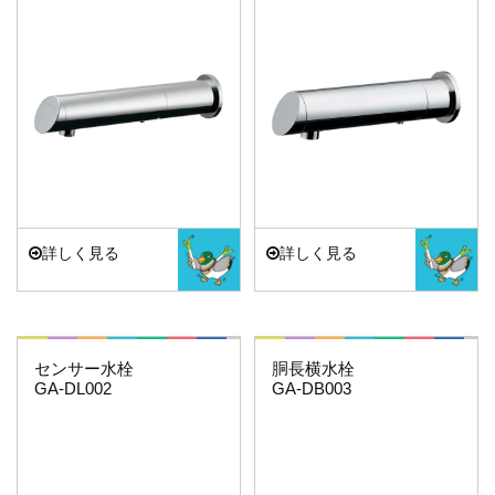
止水栓
配管用品
洗濯機
詳しく見る
詳しく見る
洗面・手洗い
これカモ・・・
これエエやん
センサー水栓
胴長横水栓
GA-DL002
GA-DB003
トイレ