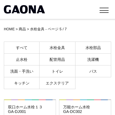
HOME
>
商品
>
水栓金具 - ページ 5 / 7
すべて
水栓金具
水栓部品
止水栓
配管用品
洗濯機
洗面・手洗い
トイレ
バス
キッチン
エクステリア
これエエやん
これエエやん
双口ホーム水栓１３
万能ホーム水栓
GA-DJ001
GA-DC002